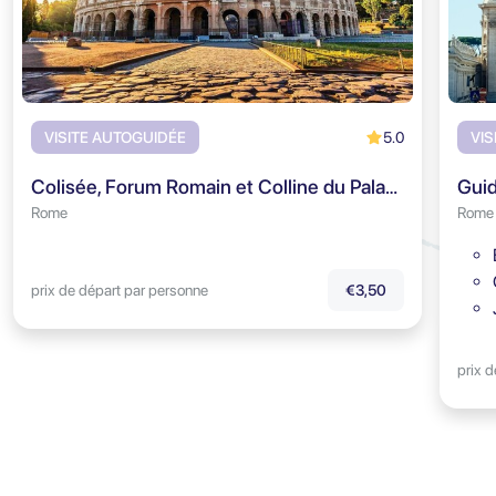
5.0
VISITE AUTOGUIDÉE
VIS
Colisée, Forum Romain et Colline du Palatin - Visite audioguidée
Rome
Rome
prix de départ par personne
€3,50
prix 