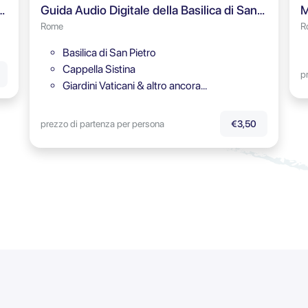
del Colosseo, Foro Romano & Colle Palatino
Guida Audio Digitale della Basilica di San Pietro
M
Rome
R
Basilica di San Pietro
Cappella Sistina
p
Giardini Vaticani & altro ancora…
prezzo di partenza per persona
€3,50