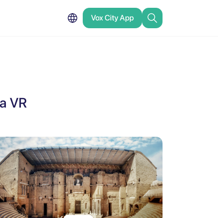
Vox City App
za VR