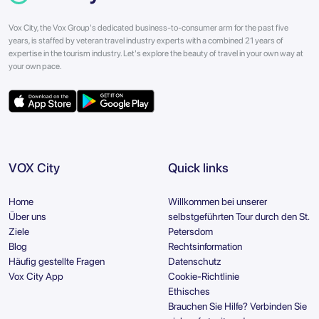
Vox City, the Vox Group's dedicated business-to-consumer arm for the past five
years, is staffed by veteran travel industry experts with a combined 21 years of
expertise in the tourism industry. Let's explore the beauty of travel in your own way at
your own pace.
VOX City
Quick links
Home
Willkommen bei unserer
Über uns
selbstgeführten Tour durch den St.
Ziele
Petersdom
Blog
Rechtsinformation
Häufig gestellte Fragen
Datenschutz
Vox City App
Cookie-Richtlinie
Ethisches
Brauchen Sie Hilfe? Verbinden Sie