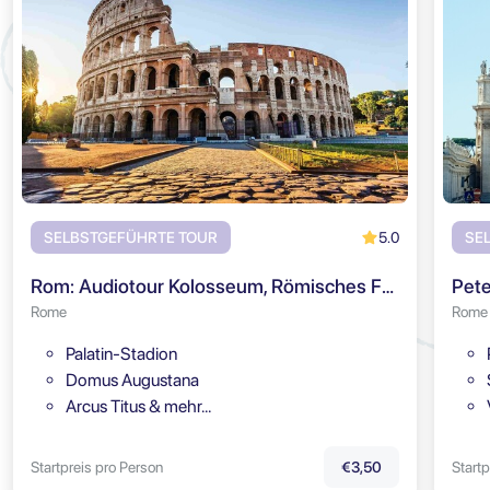
5.0
SELBSTGEFÜHRTE TOUR
SE
Rom: Audiotour Kolosseum, Römisches Forum & Palatin
Pete
Rome
Rome
Palatin-Stadion
Domus Augustana
Arcus Titus & mehr…
Startpreis pro Person
Startp
€3,50