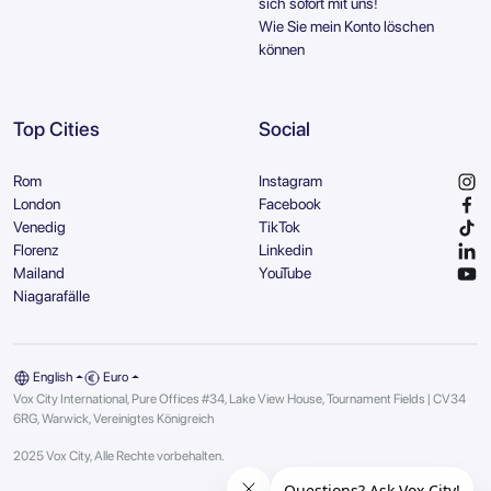
sich sofort mit uns!
Wie Sie mein Konto löschen
können
Top Cities
Social
Rom
Instagram
London
Facebook
Venedig
TikTok
Florenz
Linkedin
Mailand
YouTube
Niagarafälle
English
Euro
Vox City International, Pure Offices #34, Lake View House, Tournament Fields | CV34
6RG, Warwick, Vereinigtes Königreich
2025 Vox City, Alle Rechte vorbehalten.