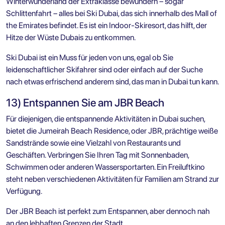
Winterwunderland der Extraklasse bewundern – sogar
Schlittenfahrt – alles bei Ski Dubai, das sich innerhalb des Mall of
the Emirates befindet. Es ist ein Indoor-Skiresort, das hilft, der
Hitze der Wüste Dubais zu entkommen.
Ski Dubai ist ein Muss für jeden von uns, egal ob Sie
leidenschaftlicher Skifahrer sind oder einfach auf der Suche
nach etwas erfrischend anderem sind, das man in Dubai tun kann.
13) Entspannen Sie am JBR Beach
Für diejenigen, die entspannende Aktivitäten in Dubai suchen,
bietet die Jumeirah Beach Residence, oder JBR, prächtige weiße
Sandstrände sowie eine Vielzahl von Restaurants und
Geschäften. Verbringen Sie Ihren Tag mit Sonnenbaden,
Schwimmen oder anderen Wassersportarten. Ein Freiluftkino
steht neben verschiedenen Aktivitäten für Familien am Strand zur
Verfügung.
Der JBR Beach ist perfekt zum Entspannen, aber dennoch nah
an den lebhaften Grenzen der Stadt.