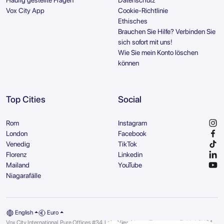
Vox City App
Cookie-Richtlinie
Ethisches
Brauchen Sie Hilfe? Verbinden Sie
sich sofort mit uns!
Wie Sie mein Konto löschen
können
Top Cities
Social
Rom
Instagram
London
Facebook
Venedig
TikTok
Florenz
Linkedin
Mailand
YouTube
Niagarafälle
English
Euro
Vox City International, Pure Offices #34, Lake View House, Tournament Fields | CV34