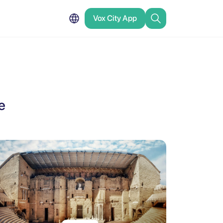
Vox City App
e