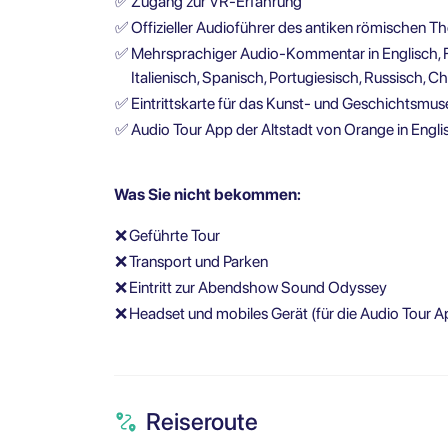
✅
Zugang zur VR-Erfahrung
✅
Offizieller Audioführer des antiken römischen T
✅
Mehrsprachiger Audio-Kommentar in Englisch, Fr
Italienisch, Spanisch, Portugiesisch, Russisch, C
✅
Eintrittskarte für das Kunst- und Geschichtsm
✅
Audio Tour App der Altstadt von Orange in Engl
Was Sie nicht bekommen:
❌
Geführte Tour
❌
Transport und Parken
❌
Eintritt zur Abendshow Sound Odyssey
❌
Headset und mobiles Gerät (für die Audio Tour A
Reiseroute