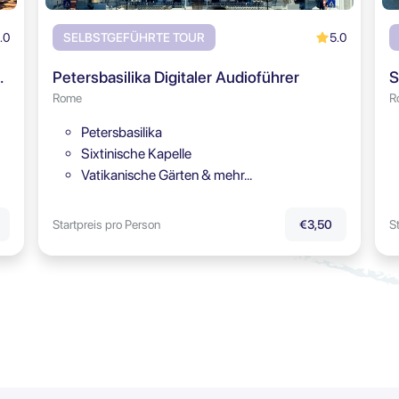
.0
5.0
SELBSTGEFÜHRTE TOUR
hes Forum & Palatin
Petersbasilika Digitaler Audioführer
Rome
R
Petersbasilika
Sixtinische Kapelle
Vatikanische Gärten & mehr…
Startpreis pro Person
S
€3,50