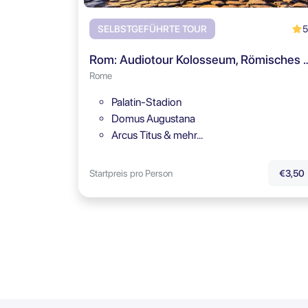
5
SELBSTGEFÜHRTE TOUR
Rom: Audiotour Kolosseum, Römisc
Rome
Palatin-Stadion
Domus Augustana
Arcus Titus & mehr…
Startpreis pro Person
€3,50