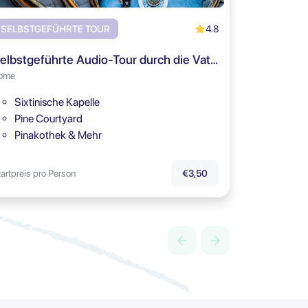
4.8
SELBSTGEFÜHRTE TOUR
Selbstgeführte Audio-Tour durch die Vatikanischen Museen
ome
Sixtinische Kapelle
Pine Courtyard
Pinakothek & Mehr
tartpreis pro Person
€3,50