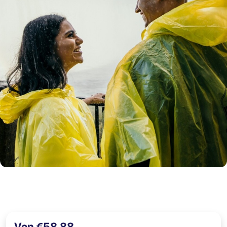
Von €58,88