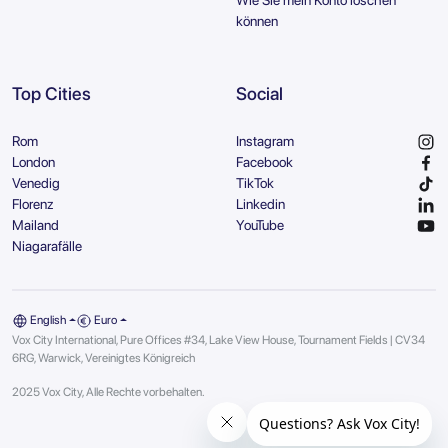
Wie Sie mein Konto löschen
können
Top Cities
Social
Rom
Instagram
London
Facebook
Venedig
TikTok
Florenz
Linkedin
Mailand
YouTube
Niagarafälle
English
Euro
Vox City International, Pure Offices #34, Lake View House, Tournament Fields | CV34
6RG, Warwick, Vereinigtes Königreich
2025 Vox City, Alle Rechte vorbehalten.