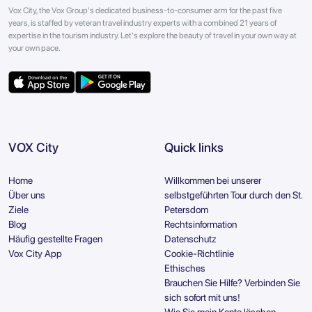
Vox City, the Vox Group's dedicated business-to-consumer arm for the past five
years, is staffed by veteran travel industry experts with a combined 21 years of
expertise in the tourism industry. Let's explore the beauty of travel in your own way at
your own pace.
VOX City
Quick links
Home
Willkommen bei unserer
Über uns
selbstgeführten Tour durch den St.
Ziele
Petersdom
Blog
Rechtsinformation
Häufig gestellte Fragen
Datenschutz
Vox City App
Cookie-Richtlinie
Ethisches
Brauchen Sie Hilfe? Verbinden Sie
sich sofort mit uns!