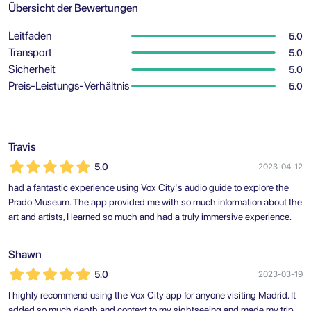
Übersicht der Bewertungen
Leitfaden
5.0
Transport
5.0
Sicherheit
5.0
Preis-Leistungs-Verhältnis
5.0
Travis
5.0
2023-04-12
had a fantastic experience using Vox City's audio guide to explore the
Prado Museum. The app provided me with so much information about the
art and artists, I learned so much and had a truly immersive experience.
Shawn
5.0
2023-03-19
I highly recommend using the Vox City app for anyone visiting Madrid. It
added so much depth and context to my sightseeing and made my trip