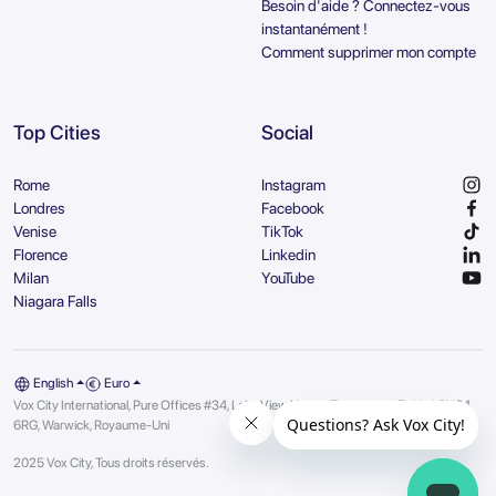
Besoin d'aide ? Connectez-vous
instantanément !
Comment supprimer mon compte
Top Cities
Social
Rome
Instagram
Londres
Facebook
Venise
TikTok
Florence
Linkedin
Milan
YouTube
Niagara Falls
English
Euro
Vox City International, Pure Offices #34, Lake View House, Tournament Fields | CV34
6RG, Warwick, Royaume-Uni
2025 Vox City, Tous droits réservés.