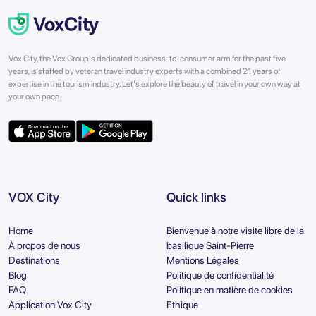
Vox City, the Vox Group's dedicated business-to-consumer arm for the past five
years, is staffed by veteran travel industry experts with a combined 21 years of
expertise in the tourism industry. Let's explore the beauty of travel in your own way at
your own pace.
VOX City
Quick links
Home
Bienvenue à notre visite libre de la
À propos de nous
basilique Saint-Pierre
Destinations
Mentions Légales
Blog
Politique de confidentialité
FAQ
Politique en matière de cookies
Application Vox City
Ethique