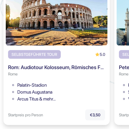
5.0
SELBSTGEFÜHRTE TOUR
SE
Rom: Audiotour Kolosseum, Römisches Forum & Palatin
Pete
Rome
Rome
Palatin-Stadion
Domus Augustana
Arcus Titus & mehr…
Startpreis pro Person
Startp
€3,50