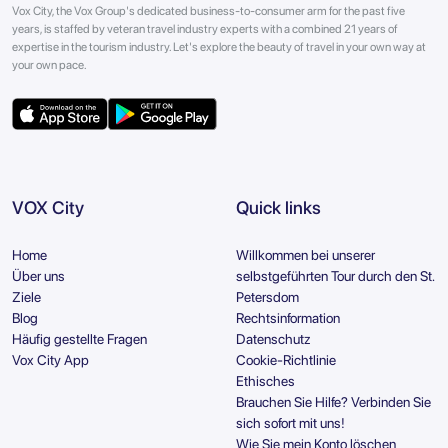
Vox City, the Vox Group's dedicated business-to-consumer arm for the past five
years, is staffed by veteran travel industry experts with a combined 21 years of
expertise in the tourism industry. Let's explore the beauty of travel in your own way at
your own pace.
VOX City
Quick links
Home
Willkommen bei unserer
Über uns
selbstgeführten Tour durch den St.
Ziele
Petersdom
Blog
Rechtsinformation
Häufig gestellte Fragen
Datenschutz
Vox City App
Cookie-Richtlinie
Ethisches
Brauchen Sie Hilfe? Verbinden Sie
sich sofort mit uns!
Wie Sie mein Konto löschen