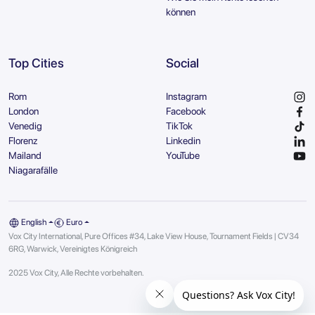
können
Top Cities
Social
Rom
Instagram
London
Facebook
Venedig
TikTok
Florenz
Linkedin
Mailand
YouTube
Niagarafälle
English
Euro
Vox City International, Pure Offices #34, Lake View House, Tournament Fields | CV34
6RG, Warwick, Vereinigtes Königreich
2025 Vox City, Alle Rechte vorbehalten.