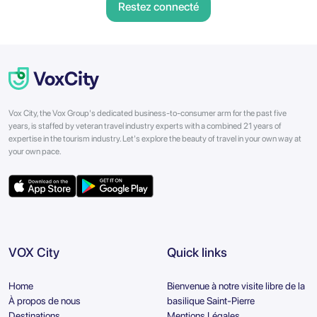
Restez connecté
Vox City, the Vox Group's dedicated business-to-consumer arm for the past five
years, is staffed by veteran travel industry experts with a combined 21 years of
expertise in the tourism industry. Let's explore the beauty of travel in your own way at
your own pace.
VOX City
Quick links
Home
Bienvenue à notre visite libre de la
À propos de nous
basilique Saint-Pierre
Destinations
Mentions Légales