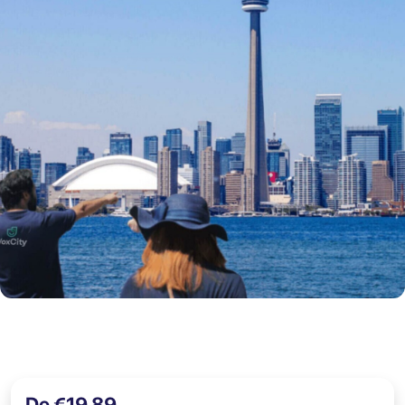
De €19,89