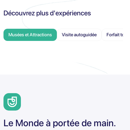
Découvrez plus d'expériences
Musées et Attractions
Visite autoguidée
Forfait tour
Le Monde à portée de main.