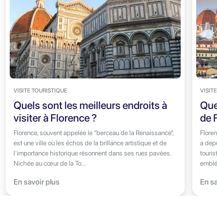
VISITE TOURISTIQUE
VISIT
Quels sont les meilleurs endroits à
Quel
visiter à Florence ?
de 
Florence, souvent appelée le “berceau de la Renaissance”,
Floren
est une ville où les échos de la brillance artistique et de
a dep
l'importance historique résonnent dans ses rues pavées.
touri
Nichée au cœur de la To...
emblém
En savoir plus
En sa