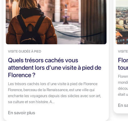
VISITE GUIDÉE À PIED
VISIT
Quels trésors cachés vous
Flor
attendent lors d'une visite à pied de
tou
Florence ?
Floren
mondi
Les trésors cachés lors d'une visite à pied de Florence
découv
Florence, berceau de la Renaissance, est une ville qui
était 
enchante les voyageurs depuis des siècles avec son art,
sa culture et son histoire. A...
En sa
En savoir plus