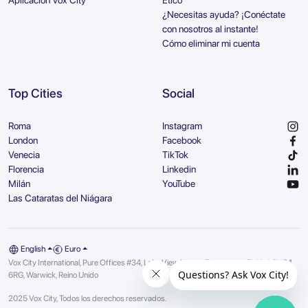
Aplicación Vox City
Ético
¿Necesitas ayuda? ¡Conéctate
con nosotros al instante!
Cómo eliminar mi cuenta
Top Cities
Social
Roma
Instagram
London
Facebook
Venecia
TikTok
Florencia
Linkedin
Milán
YouTube
Las Cataratas del Niágara
English
Euro
Vox City International, Pure Offices #34, Lake View House, Tournament Fields | CV34
6RG, Warwick, Reino Unido
2025 Vox City, Todos los derechos reservados.