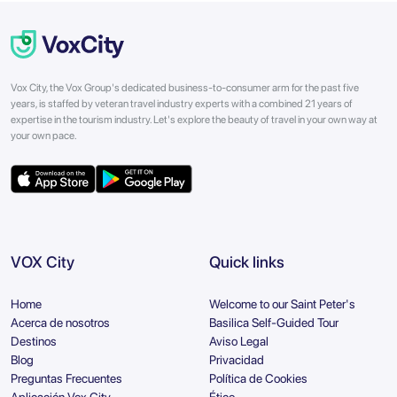
Vox City, the Vox Group's dedicated business-to-consumer arm for the past five
years, is staffed by veteran travel industry experts with a combined 21 years of
expertise in the tourism industry. Let's explore the beauty of travel in your own way at
your own pace.
VOX City
Quick links
Home
Welcome to our Saint Peter's
Acerca de nosotros
Basilica Self-Guided Tour
Destinos
Aviso Legal
Blog
Privacidad
Preguntas Frecuentes
Política de Cookies