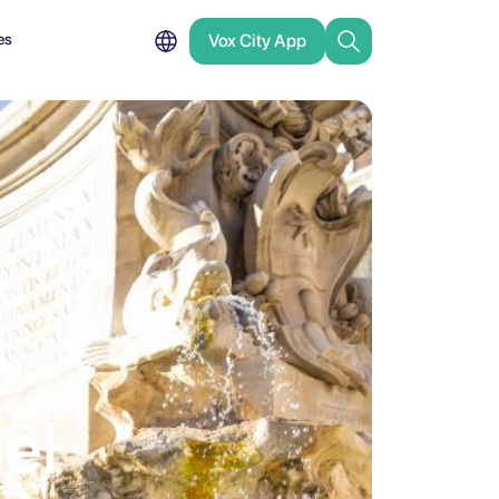
es
Vox City App
el