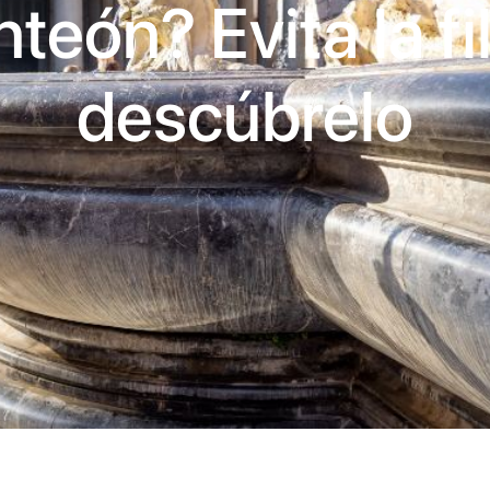
teón? Evita la fi
descúbrelo