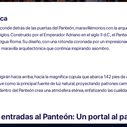
ica
conde detrás de las puertas del Panteón, maravillémonos con la arqu
iglos. Construido por el Emperador Adriano en el siglo II d.C., el Pan
ntigua Roma. Su diseño, con una rotonda coronada por un impresionant
a maravilla arquitectónica que continúa inspirando asombro.
irigirán hacia arriba, hacia la magnífica cúpula que abarca 142 pies de
sirve como la principal fuente de luz natural, proyectando patrones c
entro del Panteón crea una atmósfera etérea, enfatizando las cualidad
entradas al Panteón: Un portal al 