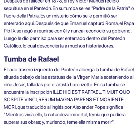
Después de fallecer en 1878, el rey Víctor Manuel recibió
sepultura en el Panteón. En su tumba se lee "Padre de la Patria", o
Padre della Patria. Es un misterio cómo se le permitió ser
enterrado aquí. Después de que Emanuel capturó Roma, el Papa
Pío IX se negó a reunirse con él y nunca reconoció su gobierno.
Luego le dio permiso para ser enterrado dentro del Panteón
Católico, lo cual desconcierta a muchos historiadores.
Tumba de Rafael
El lado trasero izquierdo del Panteón alberga la tumba de Rafael,
situada debajo de las estatuas de la Virgen María sosteniendo al
niño Jesús, talladas por el artista Lorenzetto. En su tumba se
encuentra la inscripción ILLE HIC EST RAFFAEL, TIMUIT QUO
SOSPITE VINCI, RERUM MAGNA PARENS ET MORIENTE
MORI, que traducido al inglés por Alexander Pope significa
"Mientras vivía, ella, la naturaleza inmortal, temía que pudiera
superar sus obras; y, muriendo, teme ella misma morir".