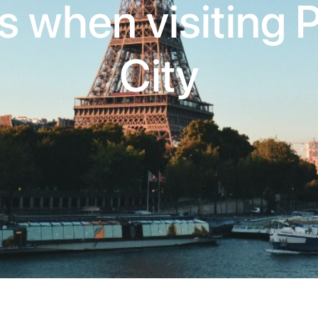
s when visiting P
City