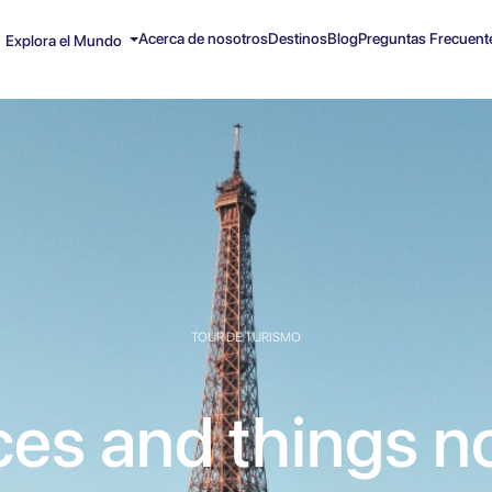
Acerca de nosotros
Destinos
Blog
Preguntas Frecuent
Explora el Mundo
TOUR DE TURISMO
ces and things no