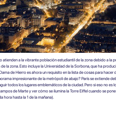
tino atienden a la vibrante población estudiantil de la zona debido a l
s de la zona. Esto incluye la Universidad de la Sorbona, que ha pro
a Dama de Hierro es ahora un requisito en la lista de cosas para hacer 
panorama impresionante de la metrópoli de abajo? París se extiende de
guir todos los lugares emblemáticos de la ciudad. Pero si eso no es l
 Campos de Marte y ver cómo se ilumina la Torre Eiffel cuando se pone 
da hora hasta la 1 de la mañana).