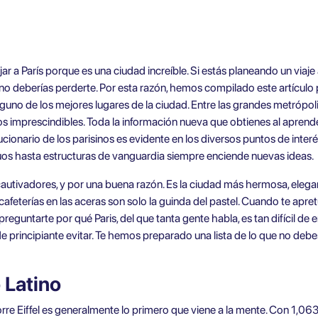
r a París porque es una ciudad increíble. Si estás planeando un viaje 
o deberías perderte. Por esta razón, hemos compilado este artículo pa
nguno de los mejores lugares de la ciudad. Entre las grandes metrópol
os imprescindibles. Toda la información nueva que obtienes al aprender
olucionario de los parisinos es evidente en los diversos puntos de inte
s hasta estructuras de vanguardia siempre enciende nuevas ideas.
cautivadores, y por una buena razón. Es la ciudad más hermosa, eleg
afeterías en las aceras son solo la guinda del pastel. Cuando te apret
eguntarte por qué Paris, del que tanta gente habla, es tan difícil de e
e principiante evitar. Te hemos preparado una lista de lo que no debe
o Latino
orre Eiffel es generalmente lo primero que viene a la mente. Con 1,063