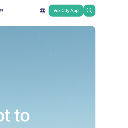
es
Vox City App
t to