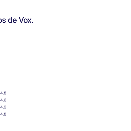
os de Vox.
4.8
4.6
4.9
4.8