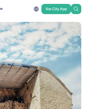
es
Vox City App