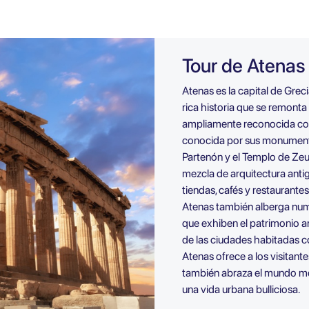
Tour de Atenas
Atenas es la capital de Greci
rica historia que se remont
ampliamente reconocida como
conocida por sus monumentos
Partenón y el Templo de Zeu
mezcla de arquitectura antig
tiendas, cafés y restaurante
Atenas también alberga nume
que exhiben el patrimonio ar
de las ciudades habitadas 
Atenas ofrece a los visitant
también abraza el mundo mo
una vida urbana bulliciosa.