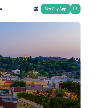
es
Vox City App