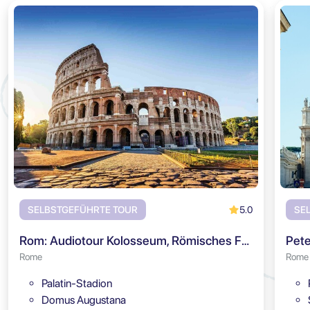
5.0
SELBSTGEFÜHRTE TOUR
SE
Rom: Audiotour Kolosseum, Römisches Forum & Palatin
Pete
Rome
Rome
Palatin-Stadion
Domus Augustana