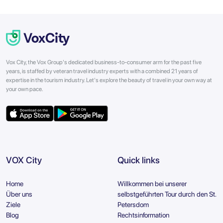
Vox City, the Vox Group's dedicated business-to-consumer arm for the past five
years, is staffed by veteran travel industry experts with a combined 21 years of
expertise in the tourism industry. Let's explore the beauty of travel in your own way at
your own pace.
VOX City
Quick links
Home
Willkommen bei unserer
Über uns
selbstgeführten Tour durch den St.
Ziele
Petersdom
Blog
Rechtsinformation