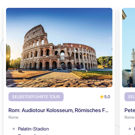
5.0
SELBSTGEFÜHRTE TOUR
SE
Rom: Audiotour Kolosseum, Römisches Forum & Palatin
Pete
Rome
Rome
Palatin-Stadion