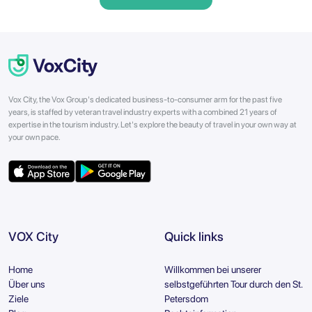
Vox City, the Vox Group's dedicated business-to-consumer arm for the past five
years, is staffed by veteran travel industry experts with a combined 21 years of
expertise in the tourism industry. Let's explore the beauty of travel in your own way at
your own pace.
VOX City
Quick links
Home
Willkommen bei unserer
Über uns
selbstgeführten Tour durch den St.
Ziele
Petersdom