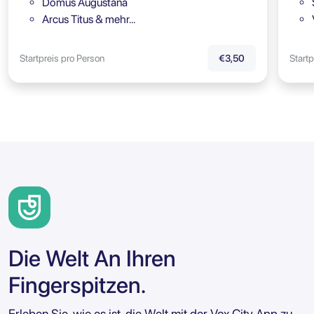
Domus Augustana
Arcus Titus & mehr…
Startpreis pro Person
Startp
€3,50
Die Welt An Ihren
Fingerspitzen.
Erleben Sie, wie es ist, die Welt mit der Vox City App zu