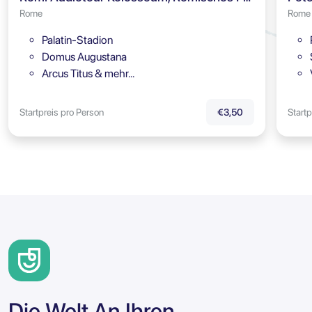
Rome
Rome
Palatin-Stadion
Domus Augustana
Arcus Titus & mehr…
Startpreis pro Person
Startp
€3,50
Die Welt An Ihren