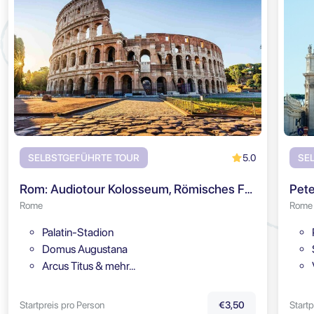
5.0
SELBSTGEFÜHRTE TOUR
SE
Rom: Audiotour Kolosseum, Römisches Forum & Palatin
Pete
Rome
Rome
Palatin-Stadion
Domus Augustana
Arcus Titus & mehr…
Startpreis pro Person
Startp
€3,50