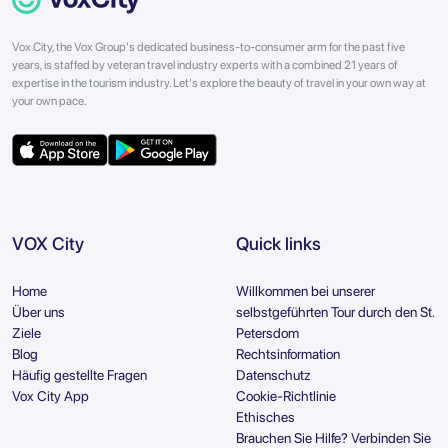
Vox City, the Vox Group's dedicated business-to-consumer arm for the past five
years, is staffed by veteran travel industry experts with a combined 21 years of
expertise in the tourism industry. Let's explore the beauty of travel in your own way at
your own pace.
VOX City
Quick links
Home
Willkommen bei unserer
Über uns
selbstgeführten Tour durch den St.
Ziele
Petersdom
Blog
Rechtsinformation
Häufig gestellte Fragen
Datenschutz
Vox City App
Cookie-Richtlinie
Ethisches
Brauchen Sie Hilfe? Verbinden Sie