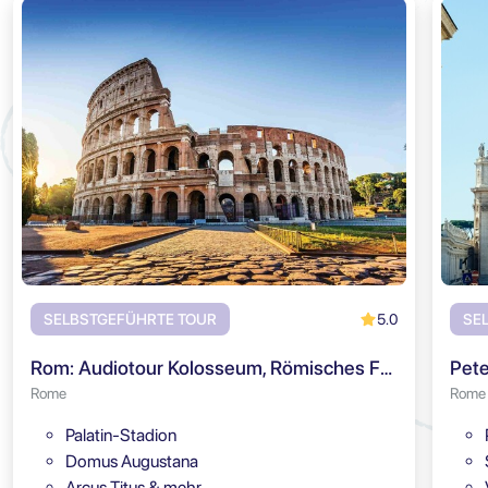
5.0
SELBSTGEFÜHRTE TOUR
SE
Rom: Audiotour Kolosseum, Römisches Forum & Palatin
Pete
Rome
Rome
Palatin-Stadion
Domus Augustana
Arcus Titus & mehr…