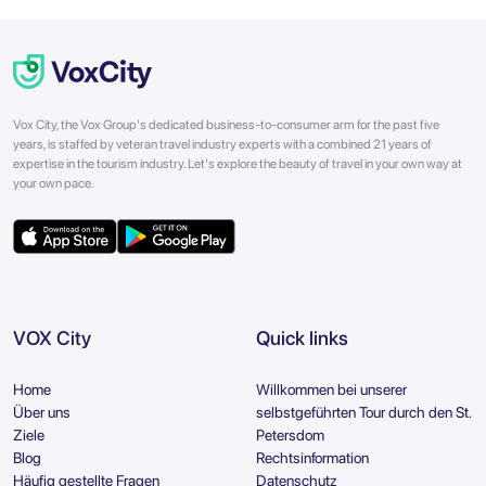
Vox City, the Vox Group's dedicated business-to-consumer arm for the past five
years, is staffed by veteran travel industry experts with a combined 21 years of
expertise in the tourism industry. Let's explore the beauty of travel in your own way at
your own pace.
VOX City
Quick links
Home
Willkommen bei unserer
Über uns
selbstgeführten Tour durch den St.
Ziele
Petersdom
Blog
Rechtsinformation
Häufig gestellte Fragen
Datenschutz