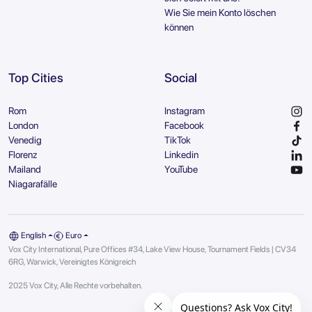
Wie Sie mein Konto löschen
können
Top Cities
Social
Rom
Instagram
London
Facebook
Venedig
TikTok
Florenz
Linkedin
Mailand
YouTube
Niagarafälle
English
Euro
Vox City International, Pure Offices #34, Lake View House, Tournament Fields | CV34
6RG, Warwick, Vereinigtes Königreich
2025 Vox City, Alle Rechte vorbehalten.