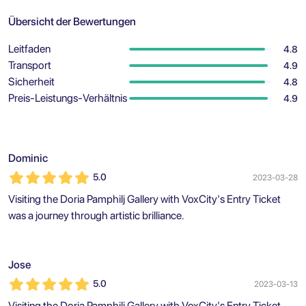
Übersicht der Bewertungen
Leitfaden
4.8
Transport
4.9
Sicherheit
4.8
Preis-Leistungs-Verhältnis
4.9
Dominic
5.0
2023-03-28
Visiting the Doria Pamphilj Gallery with VoxCity's Entry Ticket
was a journey through artistic brilliance.
Jose
5.0
2023-03-13
Visiting the Doria Pamphilj Gallery with VoxCity's Entry Ticket