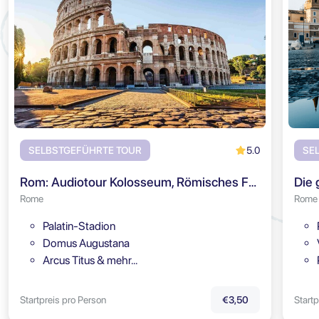
5.0
SELBSTGEFÜHRTE TOUR
SE
Rom: Audiotour Kolosseum, Römisches Forum & Palatin
Rome
Rome
Palatin-Stadion
Domus Augustana
Arcus Titus & mehr…
Startpreis pro Person
Startp
€3,50