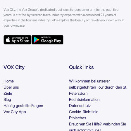
Vox City, the Vox Group's dedicated business-to-consumer arm for the past five
years, is staffed by veteran travel industry experts with a combined 21 years of
expertise in the tourism industry. Let's explore the beauty of travel in your own way at
your own pace.
VOX City
Quick links
Home
Willkommen bei unserer
Über uns
selbstgeführten Tour durch den St.
Ziele
Petersdom
Blog
Rechtsinformation
Häufig gestellte Fragen
Datenschutz
Vox City App
Cookie-Richtlinie
Ethisches
Brauchen Sie Hilfe? Verbinden Sie
sich sofort mit uns!