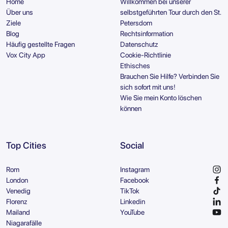
Home
Willkommen bei unserer
Über uns
selbstgeführten Tour durch den St.
Ziele
Petersdom
Blog
Rechtsinformation
Häufig gestellte Fragen
Datenschutz
Vox City App
Cookie-Richtlinie
Ethisches
Brauchen Sie Hilfe? Verbinden Sie
sich sofort mit uns!
Wie Sie mein Konto löschen
können
Top Cities
Social
Rom
Instagram
London
Facebook
Venedig
TikTok
Florenz
Linkedin
Mailand
YouTube
Niagarafälle