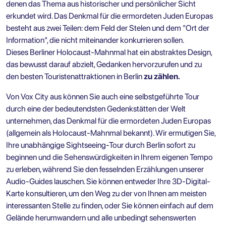
denen das Thema aus historischer und persönlicher Sicht
erkundet wird. Das Denkmal für die ermordeten Juden Europas
besteht aus zwei Teilen: dem Feld der Stelen und dem "Ort der
Information", die nicht miteinander konkurrieren sollen.
Dieses
Berliner Holocaust-Mahnmal
hat ein abstraktes Design,
das bewusst darauf abzielt, Gedanken hervorzurufen und zu
den
besten Touristenattraktionen in Berlin
zu zählen.
Von Vox City aus können Sie auch eine
selbstgeführte Tour
durch eine der bedeutendsten Gedenkstätten der Welt
unternehmen, das Denkmal für die ermordeten Juden Europas
(allgemein als
Holocaust-Mahnmal
bekannt). Wir ermutigen Sie,
Ihre unabhängige
Sightseeing-Tour durch Berlin
sofort zu
beginnen und die Sehenswürdigkeiten in Ihrem eigenen Tempo
zu erleben, während Sie den fesselnden Erzählungen unserer
Audio-Guides lauschen. Sie können entweder Ihre 3D-Digital-
Karte konsultieren, um den Weg zu der von Ihnen am meisten
interessanten Stelle zu finden, oder Sie können einfach auf dem
Gelände herumwandern und alle unbedingt sehenswerten