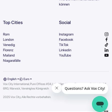
können
Top Cities
Social
Rom
Instagram
London
Facebook
Venedig
TikTok
Florenz
Linkedin
Mailand
YouTube
Niagarafälle
English
Euro
Vox City International, Pure Offices #34, Lake View House, Tournament Fields | CV34
6RG, Warwick, Vereinigtes Königreich
2025 Vox City, Alle Rechte vorbehalten.