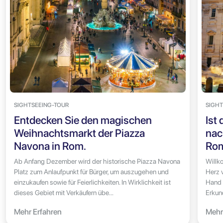
SIGHTSEEING-TOUR
SIGHT
Entdecken Sie den magischen
Ist
Weihnachtsmarkt der Piazza
nac
Navona in Rom.
Ro
Ab Anfang Dezember wird der historische Piazza Navona
Willk
Platz zum Anlaufpunkt für Bürger, um auszugehen und
Herz 
einzukaufen sowie für Feierlichkeiten. In Wirklichkeit ist
Hand 
dieses Gebiet mit Verkäufern übe...
Erkun
Mehr Erfahren
Mehr