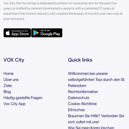
Vox City, the Vox Group's dedicated business-to-consumer arm for the past five
years, is staffed by veteran travel industry experts with a combined 21 years of
expertise in the tourism industry. Let's explore the beauty of travel in your own way at
your own pace.
VOX City
Quick links
Home
Willkommen bei unserer
Über uns
selbstgeführten Tour durch den St.
Ziele
Petersdom
Blog
Rechtsinformation
Häufig gestellte Fragen
Datenschutz
Vox City App
Cookie-Richtlinie
Ethisches
Brauchen Sie Hilfe? Verbinden Sie
sich sofort mit uns!
Wie Sie mein Konto löschen