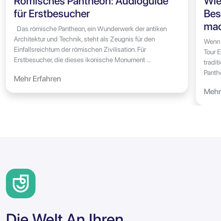
Römisches Pantheon: Audioguide
Wie
für Erstbesucher
Bes
ma
Das römische Pantheon, ein Wunderwerk der antiken
Architektur und Technik, steht als Zeugnis für den
Wenn 
Einfallsreichtum der römischen Zivilisation. Für
Tour 
Erstbesucher, die dieses ikonische Monument ...
tradit
Panthe
Mehr Erfahren
Mehr
Die Welt An Ihren