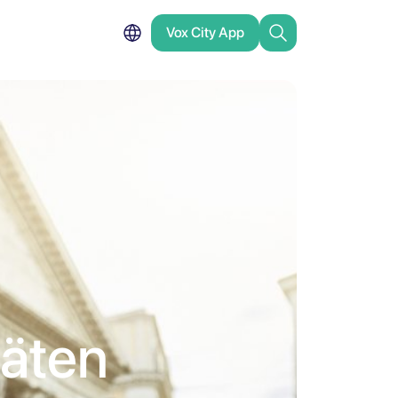
Vox City App
täten