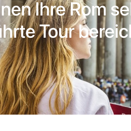
nen Ihre Rom se
hrte Tour berei