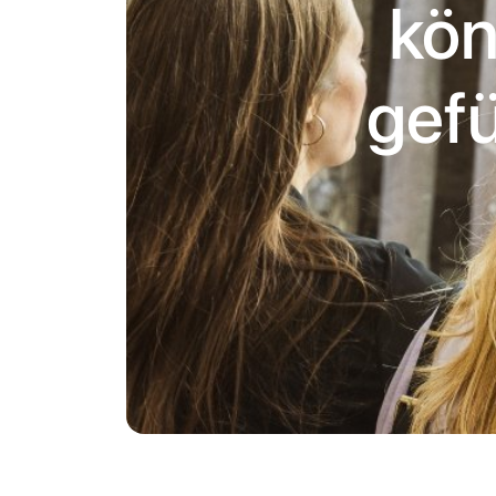
kön
gefü