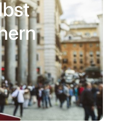
lbst
chern