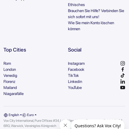
Ethisches
Brauchen Sie Hilfe? Verbinden Sie
sich sofort mit uns!
Wie Sie mein Konto löschen
können
Top Cities
Social
Rom
Instagram
London
Facebook
Venedig
TikTok
Florenz
Linkedin
Mailand
YouTube
Niagarafälle
English
Euro
Vox City International, Pure Offices #34, Lake View House, Tournament Fields | CV34
6RG, Warwick, Vereinigtes Königreich