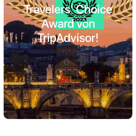
Travelers' Choice
Award von
TripAdvisor!