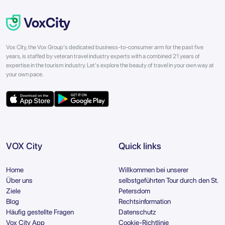
Vox City, the Vox Group's dedicated business-to-consumer arm for the past five
years, is staffed by veteran travel industry experts with a combined 21 years of
expertise in the tourism industry. Let's explore the beauty of travel in your own way at
your own pace.
VOX City
Quick links
Home
Willkommen bei unserer
Über uns
selbstgeführten Tour durch den St.
Ziele
Petersdom
Blog
Rechtsinformation
Häufig gestellte Fragen
Datenschutz
Vox City App
Cookie-Richtlinie