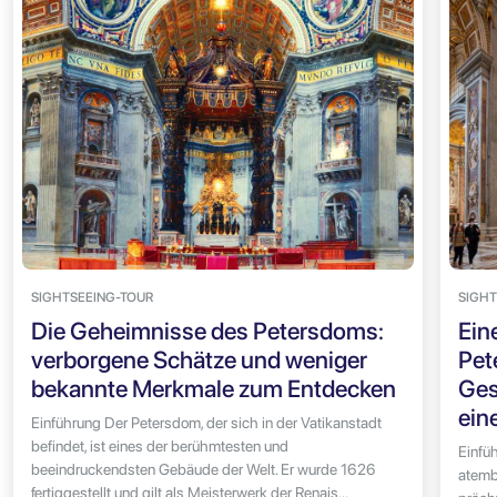
SIGHTSEEING-TOUR
SIGHT
Die Geheimnisse des Petersdoms:
Ein
verborgene Schätze und weniger
Pet
bekannte Merkmale zum Entdecken
Ges
ein
Einführung Der Petersdom, der sich in der Vatikanstadt
befindet, ist eines der berühmtesten und
Einfü
beeindruckendsten Gebäude der Welt. Er wurde 1626
atemb
fertiggestellt und gilt als Meisterwerk der Renais...