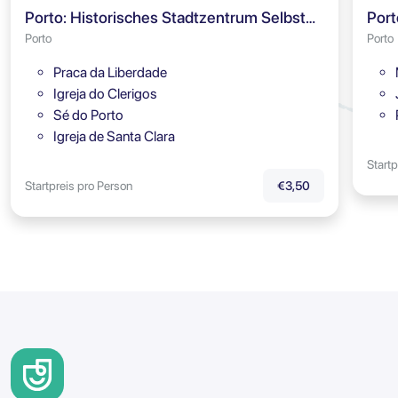
Porto: Historisches Stadtzentrum Selbstgeführte Tour
Porto
Porto
Praca da Liberdade
Igreja do Clerigos
Sé do Porto
Igreja de Santa Clara
Startp
Startpreis pro Person
€3,50