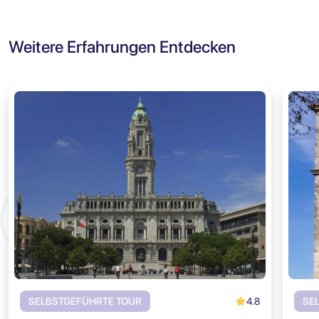
Weitere Erfahrungen Entdecken
4.8
SELBSTGEFÜHRTE TOUR
SE