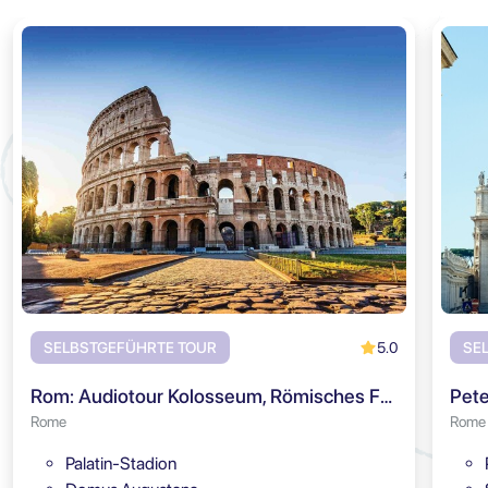
5.0
SELBSTGEFÜHRTE TOUR
SE
Rom: Audiotour Kolosseum, Römisches Forum & Palatin
Pete
Rome
Rome
Palatin-Stadion