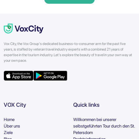
Vox City, the Vox Group's dedicated business-to-consumer arm for the past five
years, is staffed by veteran travel industry experts with a combined 21 years of
expertise in the tourism industry. Let's explore the beauty of travel in your own way at
your own pace.
VOX City
Quick links
Home
Willkommen bei unserer
Über uns
selbstgeführten Tour durch den St.
Ziele
Petersdom