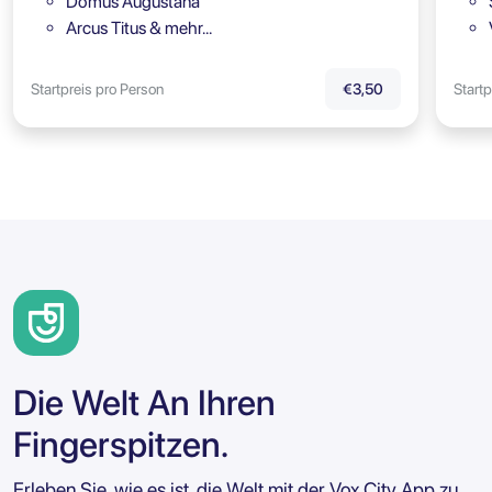
Domus Augustana
Arcus Titus & mehr…
Startpreis pro Person
Startp
€3,50
Die Welt An Ihren
Fingerspitzen.
Erleben Sie, wie es ist, die Welt mit der Vox City App zu