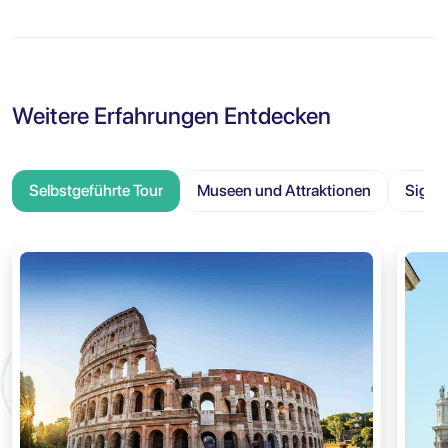
Weitere Erfahrungen Entdecken
Selbstgeführte Tour
Museen und Attraktionen
Sight