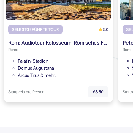
5.0
SELBSTGEFÜHRTE TOUR
SE
Rom: Audiotour Kolosseum, Römisches Forum & Palatin
Pete
Rome
Rome
Palatin-Stadion
Domus Augustana
Arcus Titus & mehr…
Startpreis pro Person
Startp
€3,50