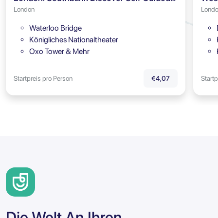
London
Lond
Waterloo Bridge
Königliches Nationaltheater
Oxo Tower & Mehr
Startpreis pro Person
Startp
€4,07
Die Welt An Ihren