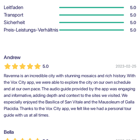
Leitfaden
5.0
Transport
5.0
Sicherheit
5.0
Preis-Leistungs-Verhältnis
5.0
Andrew
5.0
2023-02-25
Ravenna is an incredible city with stunning mosaics and rich history. With
the Vox City app, we were able to explore the city on our own schedule
and at our own pace. The audio guide provided by the app was engaging
and informative, adding depth and context to the sites we visited. We
especially enjoyed the Basilica of San Vitale and the Mausoleum of Galla
Placidia. Thanks to the Vox City app, we felt like we had a personal tour
guide with us at all times.
Bella