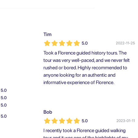
Tim
5.0
2022-11-25
Took a Florence guided history tours. The
tour was very well-paced, and we never felt
rushed or bored. Highly recommended to
anyone looking for an authentic and
informative experience of Florence.
5.0
5.0
5.0
Bob
5.0
5.0
2023-01-11
I recently took a Florence guided walking
tour and it was one of the highlights of my