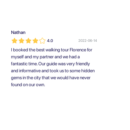
Nathan
4.0
2022-06-14
I booked the best walking tour Florence for
myself and my partner and we had a
fantastic time. Our guide was very friendly
and informative and took us to some hidden
gems in the city that we would have never
found on our own.