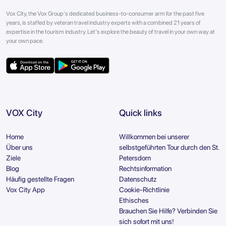
Vox City, the Vox Group's dedicated business-to-consumer arm for the past five
years, is staffed by veteran travel industry experts with a combined 21 years of
expertise in the tourism industry. Let's explore the beauty of travel in your own way at
your own pace.
VOX City
Quick links
Home
Willkommen bei unserer
Über uns
selbstgeführten Tour durch den St.
Ziele
Petersdom
Blog
Rechtsinformation
Häufig gestellte Fragen
Datenschutz
Vox City App
Cookie-Richtlinie
Ethisches
Brauchen Sie Hilfe? Verbinden Sie
sich sofort mit uns!