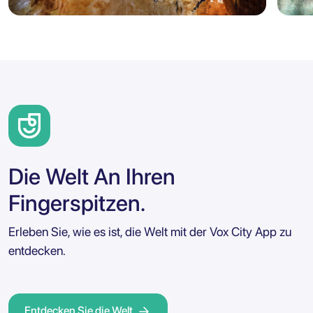
Marseille
Sizili
5.0
Marseille: Eintrittskarte für die
Agr
Cosquer-Höhle mit Audioführer
Aud
für die Stadt
Te
Die Welt An Ihren
Fingerspitzen.
Erleben Sie, wie es ist, die Welt mit der Vox City App zu
entdecken.
Entdecken Sie die Welt