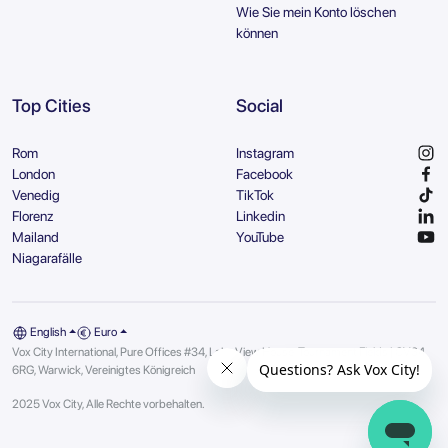
Wie Sie mein Konto löschen
können
Top Cities
Social
Rom
Instagram
London
Facebook
Venedig
TikTok
Florenz
Linkedin
Mailand
YouTube
Niagarafälle
English
Euro
Vox City International, Pure Offices #34, Lake View House, Tournament Fields | CV34
6RG, Warwick, Vereinigtes Königreich
2025 Vox City, Alle Rechte vorbehalten.