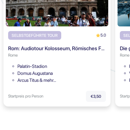
5.0
SELBSTGEFÜHRTE TOUR
SE
Rom: Audiotour Kolosseum, Römisches Forum & Palatin
Rome
Rome
Palatin-Stadion
Domus Augustana
Arcus Titus & mehr…
Startpreis pro Person
Startp
€3,50