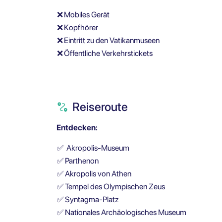
❌
Mobiles Gerät
❌
Kopfhörer
❌
Eintritt zu den Vatikanmuseen
❌
Öffentliche Verkehrstickets
Reiseroute
Entdecken:
✅
Akropolis-Museum
✅
Parthenon
✅
Akropolis von Athen
✅
Tempel des Olympischen Zeus
✅
Syntagma-Platz
✅
Nationales Archäologisches Museum