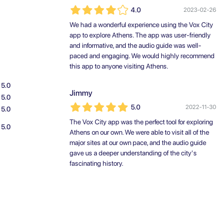
4.0
2023-02-26
We had a wonderful experience using the Vox City
app to explore Athens. The app was user-friendly
and informative, and the audio guide was well-
paced and engaging. We would highly recommend
this app to anyone visiting Athens.
5.0
Jimmy
5.0
5.0
2022-11-30
5.0
The Vox City app was the perfect tool for exploring
5.0
Athens on our own. We were able to visit all of the
major sites at our own pace, and the audio guide
gave us a deeper understanding of the city's
fascinating history.