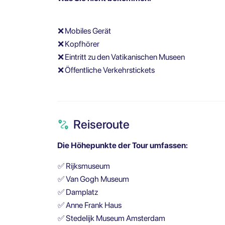
❌
Mobiles Gerät
❌
Kopfhörer
❌
Eintritt zu den Vatikanischen Museen
❌
Öffentliche Verkehrstickets
Reiseroute
Die Höhepunkte der Tour umfassen:
✅
Rijksmuseum
✅
Van Gogh Museum
✅
Damplatz
✅
Anne Frank Haus
✅
Stedelijk Museum Amsterdam