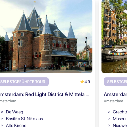
4.9
SELBSTGEFÜHRTE TOUR
SELBSTGE
Amsterdam: Red Light District & Mittelalterliche Amsterdam Selbstgeführte Tour
msterdam
Amsterdam
De Waag
Gracht
Basilika St. Nikolaus
Museum
Alte Kirche
Nieuwe 