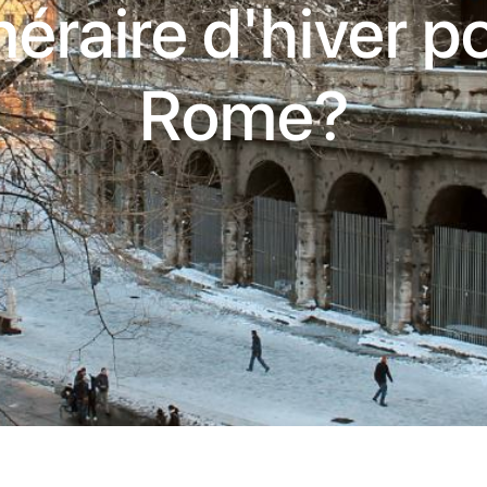
inéraire d'hiver p
Rome?