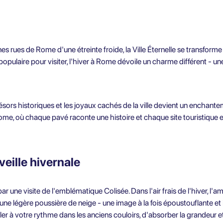
nes rues de Rome d'une étreinte froide, la Ville Éternelle se transfo
s populaire pour visiter, l'hiver à Rome dévoile un charme différent - une
ésors historiques et les joyaux cachés de la ville devient un enchant
Rome, où chaque pavé raconte une histoire et chaque site touristique e
veille hivernale
r une visite de l'emblématique Colisée. Dans l'air frais de l'hiver, l'
'une légère poussière de neige - une image à la fois époustouflante et i
 à votre rythme dans les anciens couloirs, d'absorber la grandeur e