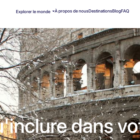
À propos de nous
Destinations
Blog
FAQ
Explorer le monde
ITINÉRAIRE
'inclure dans vo