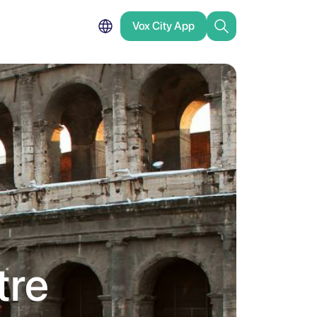
Vox City App
tre