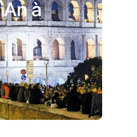
l An à