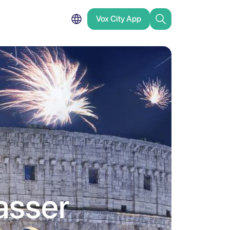
Vox City App
passer