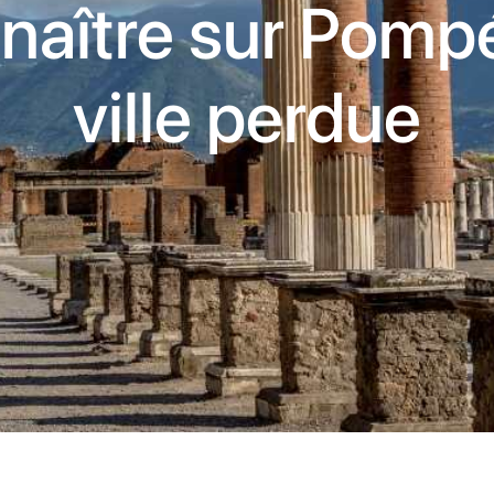
naître sur Pompéi
ville perdue