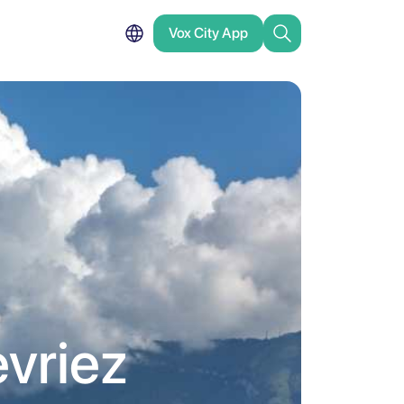
Vox City App
evriez