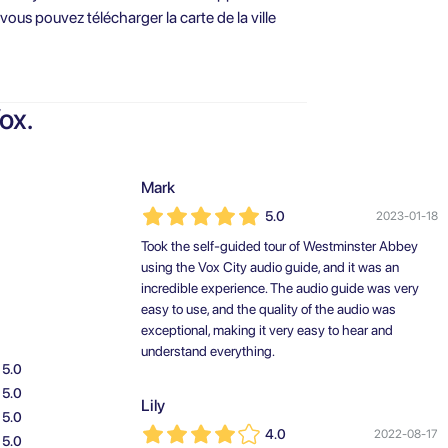
vous pouvez télécharger la carte de la ville
ox.
Mark
5.0
2023-01-18
Took the self-guided tour of Westminster Abbey
using the Vox City audio guide, and it was an
incredible experience. The audio guide was very
easy to use, and the quality of the audio was
exceptional, making it very easy to hear and
understand everything.
5.0
5.0
Lily
5.0
4.0
2022-08-17
5.0