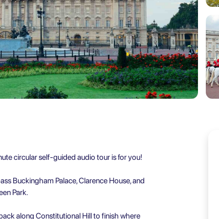
ute circular self-guided audio tour is for you!
pass Buckingham Palace, Clarence House, and
een Park.
ck along Constitutional Hill to finish where