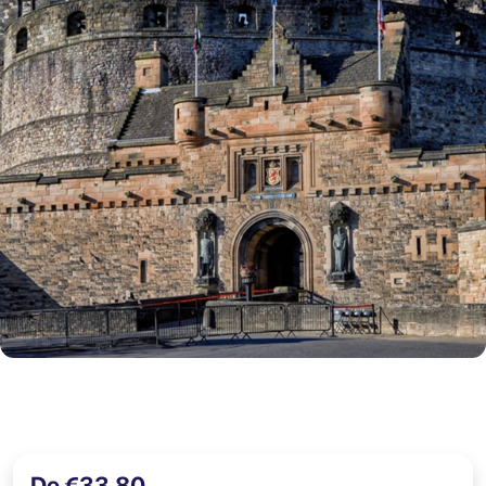
De €33,80