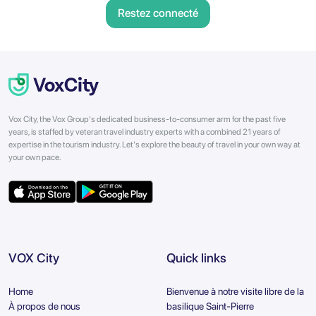
Restez connecté
Vox City, the Vox Group's dedicated business-to-consumer arm for the past five
years, is staffed by veteran travel industry experts with a combined 21 years of
expertise in the tourism industry. Let's explore the beauty of travel in your own way at
your own pace.
VOX City
Quick links
Home
Bienvenue à notre visite libre de la
À propos de nous
basilique Saint-Pierre