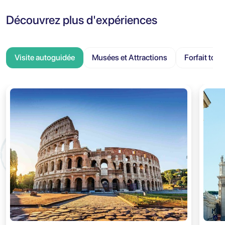
Découvrez plus d'expériences
Visite autoguidée
Musées et Attractions
Forfait tour