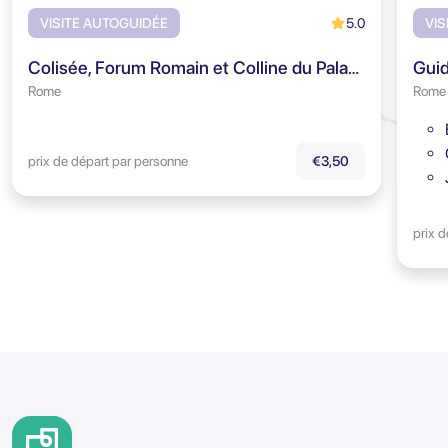
5.0
VISITE AUTOGUIDÉE
VIS
Colisée, Forum Romain et Colline du Palatin - Visite audioguidée
Rome
Rome
prix de départ par personne
€3,50
prix 