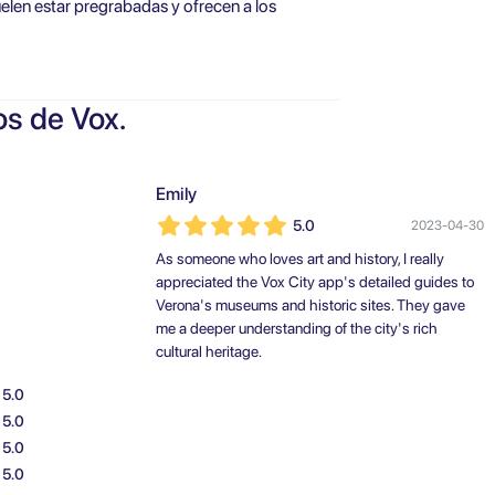
suelen estar pregrabadas y ofrecen a los
os de Vox.
Emily
5.0
2023-04-30
As someone who loves art and history, I really
appreciated the Vox City app's detailed guides to
Verona's museums and historic sites. They gave
me a deeper understanding of the city's rich
cultural heritage.
5.0
5.0
5.0
5.0