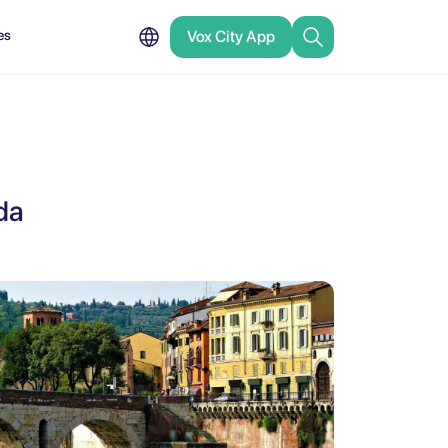
es
Vox City App
da