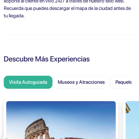
soporte al cliente en vivo 24/7 a través de nuestro sitio web.
Recuerda que puedes descargar el mapa de la ciudad antes de
tu llegada.
Descubre Más Experiencias
Visita Autoguiada
Museos y Atracciones
Paquete Tu