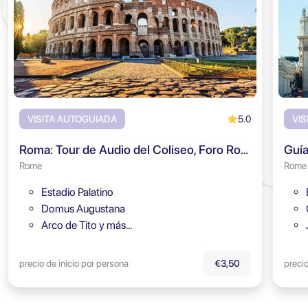
5.0
VISITA AUTOGUIADA
VIS
Roma: Tour de Audio del Coliseo, Foro Romano y Monte Palatino
Rome
Rome
Estadio Palatino
Domus Augustana
Arco de Tito y más…
precio de inicio por persona
precio
€3,50