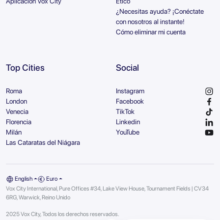
Aplicación Vox City
Ético
¿Necesitas ayuda? ¡Conéctate
con nosotros al instante!
Cómo eliminar mi cuenta
Top Cities
Social
Roma
Instagram
London
Facebook
Venecia
TikTok
Florencia
Linkedin
Milán
YouTube
Las Cataratas del Niágara
English
Euro
Vox City International, Pure Offices #34, Lake View House, Tournament Fields | CV34
6RG, Warwick, Reino Unido
2025 Vox City, Todos los derechos reservados.