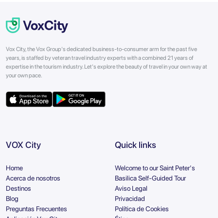
Vox City, the Vox Group's dedicated business-to-consumer arm for the past five
years, is staffed by veteran travel industry experts with a combined 21 years of
expertise in the tourism industry. Let's explore the beauty of travel in your own way at
your own pace.
VOX City
Quick links
Home
Welcome to our Saint Peter's
Acerca de nosotros
Basilica Self-Guided Tour
Destinos
Aviso Legal
Blog
Privacidad
Preguntas Frecuentes
Política de Cookies