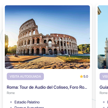
5.0
VISITA AUTOGUIADA
VIS
Roma: Tour de Audio del Coliseo, Foro Romano y Monte Palatino
Rome
Rome
Estadio Palatino
Domus Augustana