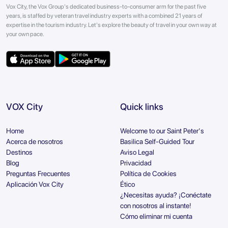
Vox City, the Vox Group's dedicated business-to-consumer arm for the past five
years, is staffed by veteran travel industry experts with a combined 21 years of
expertise in the tourism industry. Let's explore the beauty of travel in your own way at
your own pace.
VOX City
Quick links
Home
Welcome to our Saint Peter's
Acerca de nosotros
Basilica Self-Guided Tour
Destinos
Aviso Legal
Blog
Privacidad
Preguntas Frecuentes
Política de Cookies
Aplicación Vox City
Ético
¿Necesitas ayuda? ¡Conéctate
con nosotros al instante!
Cómo eliminar mi cuenta