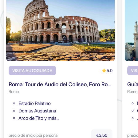
5.0
VISITA AUTOGUIADA
VIS
Roma: Tour de Audio del Coliseo, Foro Romano y Monte Palatino
Rome
Rome
Estadio Palatino
Domus Augustana
Arco de Tito y más…
precio de inicio por persona
precio
€3,50