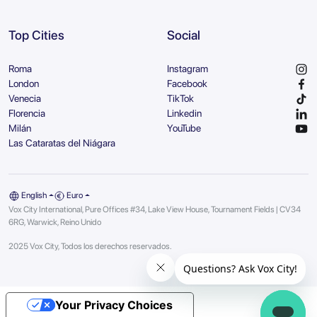
Top Cities
Social
Roma
Instagram
London
Facebook
Venecia
TikTok
Florencia
Linkedin
Milán
YouTube
Las Cataratas del Niágara
English
Euro
Vox City International, Pure Offices #34, Lake View House, Tournament Fields | CV34
6RG, Warwick, Reino Unido
2025 Vox City, Todos los derechos reservados.
Your Privacy Choices