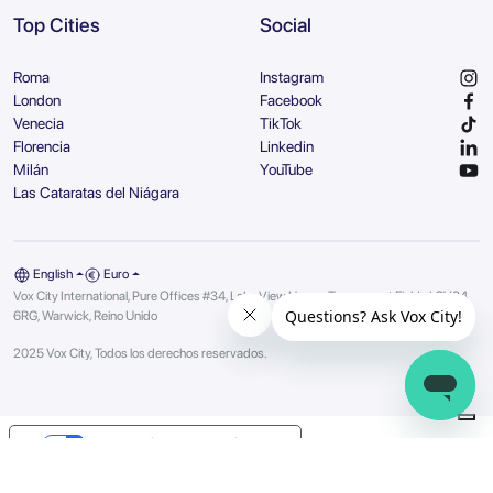
Top Cities
Social
Roma
Instagram
London
Facebook
Venecia
TikTok
Florencia
Linkedin
Milán
YouTube
Las Cataratas del Niágara
English
Euro
Vox City International, Pure Offices #34, Lake View House, Tournament Fields | CV34
6RG, Warwick, Reino Unido
2025 Vox City, Todos los derechos reservados.
Your Privacy Choices
Notice at collection