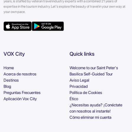
years, is staffed by veteran travel industry experts with a combined 21 years of
expertise in the tourism industry. Let's explore the beauty of travel in your own way at
your own pace.
VOX City
Quick links
Home
Welcome to our Saint Peter's
Acerca de nosotros
Basilica Self-Guided Tour
Destinos
Aviso Legal
Blog
Privacidad
Preguntas Frecuentes
Política de Cookies
Aplicación Vox City
Ético
¿Necesitas ayuda? ¡Conéctate
con nosotros al instante!
Cómo eliminar mi cuenta